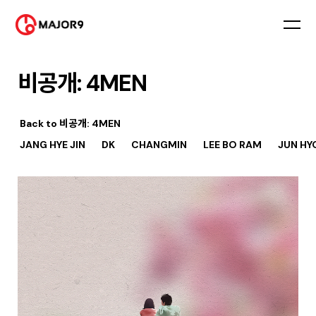
비공개: 4MEN
Back to
비공개: 4MEN
JANG HYE JIN
DK
CHANGMIN
LEE BO RAM
JUN HY