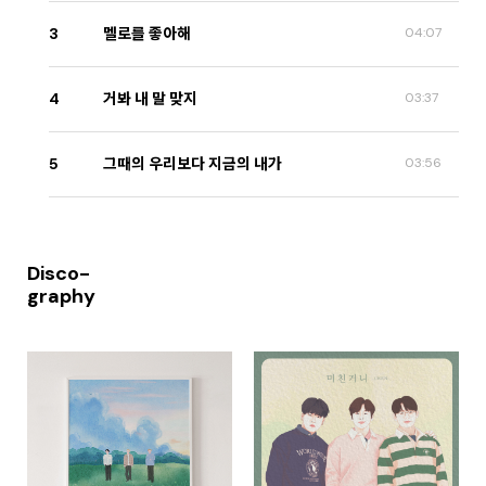
3
멜로를 좋아해
04:07
4
거봐 내 말 맞지
03:37
5
그때의 우리보다 지금의 내가
03:56
Disco-
graphy