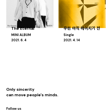
The Eternal
우린 아직 헤어지기 전
MINI ALBUM
Single
2021. 6. 4
2021. 4. 14
Only sincerity
can move people's minds.
Follow us