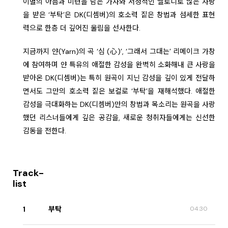
이별의 아픔과 미련을 담은 가사와 서정적인 멜로디로 많은 사랑
을 받은 ‘부탁’은 DK(디셈버)의 호소력 짙은 창법과 섬세한 표현
력으로 한층 더 깊어진 울림을 선사한다.
지금까지 얀(Yarn)의 곡 ‘심 (心)’, ‘그래서 그대는’ 리메이크 가창
에 참여하며 얀 특유의 애절한 감성을 완벽히 소화해내 큰 사랑을
받아온 DK(디셈버)는 특히 원곡이 지닌 감성을 깊이 있게 전달하
면서도 그만의 호소력 짙은 보컬로 ‘부탁’을 재해석했다. 애절한
감성을 극대화하는 DK(디셈버)만의 창법과 목소리는 원곡을 사랑
했던 리스너들에게 깊은 공감을, 새로운 청취자들에게는 신선한
감동을 전한다.
Track-
list
1
부탁
04:30