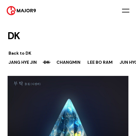
DK
Back to
DK
JANG HYE JIN
DK
CHANGMIN
LEE BO RAM
JUN HY