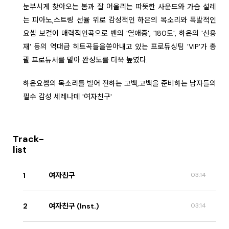
눈부시게 찾아오는 봄과 잘 어울리는 따뜻한 사운드와 가슴 설레
는 피아노,스트링 선율 위로 감성적인 하은의 목소리와 폭발적인
요셉 보컬이 매력적인곡으로 벤의 '열애중', '180도', 하은의 '신용
재' 등의 역대급 히트곡들을쏟아내고 있는 프로듀싱팀 'VIP'가 총
괄 프로듀서를 맡아 완성도를 더욱 높였다.
하은요셉의 목소리를 빌어 전하는 고백,고백을 준비하는 남자들의
필수 감성 세레나데 '여자친구'
Track-
list
1
여자친구
03:14
2
여자친구 (Inst.)
03:14