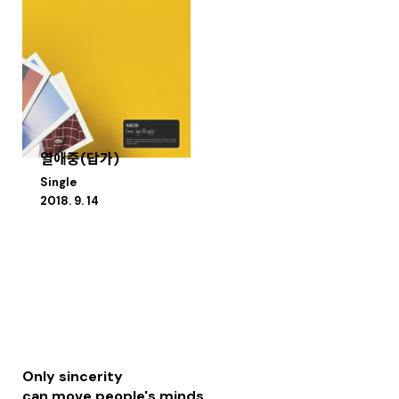
열애중(답가)
Single
2018. 9. 14
Only sincerity
can move people's minds.