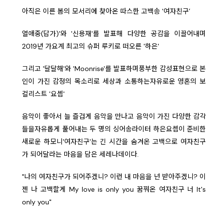
아직은 이른 봄의 모서리에 찾아온 따스한 고백송 '여자친구’
열애중(답가)'와 '신용재'를 발표해 다양한 공감을 이끌어내며
2019년 가요계 최고의 슈퍼 루키로 떠오른 '하은'
그리고 '달달해'와 'Moonrise'를 발표하며풍부한 감성표현으로 본
인이 가진 감정의 목소리로 세상과 소통하는자유로운 영혼의 보
컬리스트 '요셉'
음악이 좋아서 늘 즐겁게 음악을 만나고 음악이 가진 다양한 감각
들을자유롭게 풀어내는 두 명의 싱어송라이터 하은요셉이 준비한
새로운 하모니'여자친구'는 긴 시간을 숨겨온 고백으로 여자친구
가 되어달라는 마음을 담은 세레나데이다.
"나의 여자친구가 되어주겠니? 이런 내 마음을 넌 받아주겠니? 이
젠 나 고백할게 My love is only you 꿈꿔온 여자친구 너 It's
only you"