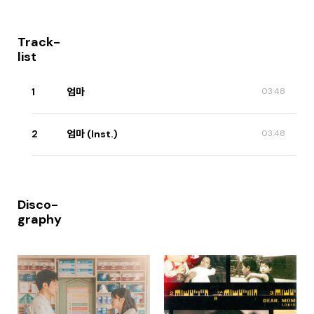
Track-
list
1
엄마
03:48
2
엄마 (Inst.)
03:48
Disco-
graphy