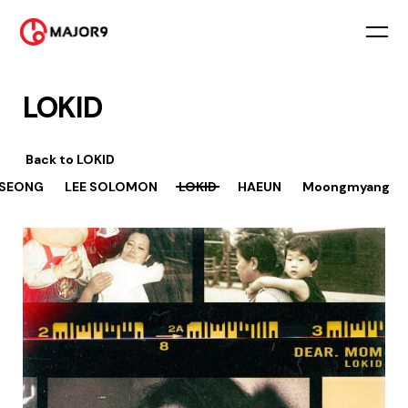
LOKID
Back to
LOKID
 SEONG
LEE SOLOMON
LOKID
HAEUN
Moongmyang