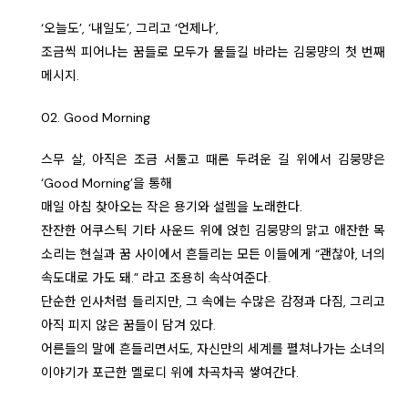
‘오늘도’, ‘내일도’, 그리고 ‘언제나’,
조금씩 피어나는 꿈들로 모두가 물들길 바라는 김뭉먕의 첫 번째
메시지.
02. Good Morning
스무 살, 아직은 조금 서툴고 때론 두려운 길 위에서 김뭉먕은
‘Good Morning’을 통해
매일 아침 찾아오는 작은 용기와 설렘을 노래한다.
잔잔한 어쿠스틱 기타 사운드 위에 얹힌 김뭉먕의 맑고 애잔한 목
소리는 현실과 꿈 사이에서 흔들리는 모든 이들에게 “괜찮아, 너의
속도대로 가도 돼.” 라고 조용히 속삭여준다.
단순한 인사처럼 들리지만, 그 속에는 수많은 감정과 다짐, 그리고
아직 피지 않은 꿈들이 담겨 있다.
어른들의 말에 흔들리면서도, 자신만의 세계를 펼쳐나가는 소녀의
이야기가 포근한 멜로디 위에 차곡차곡 쌓여간다.