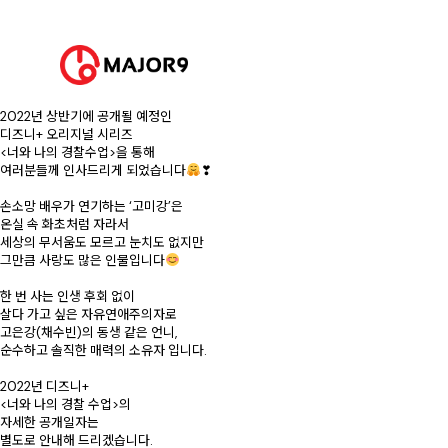
안녕하세요. 메이저나인입니다.
손소망 배우의
새로운 작품 소식을 전해드립니다.
⠀
손소망 배우가
2022년 상반기에 공개될 예정인
디즈니+ 오리지널 시리즈
<너와 나의 경찰수업>을 통해
여러분들께 인사드리게 되었습니다
❣
⠀
손소망 배우가 연기하는 ‘고미강’은
온실 속 화초처럼 자라서
세상의 무서움도 모르고 눈치도 없지만
그만큼 사랑도 많은 인물입니다
⠀
한 번 사는 인생 후회 없이
살다 가고 싶은 자유연애주의자로
고은강(채수빈)의 동생 같은 언니,
순수하고 솔직한 매력의 소유자 입니다.
⠀
2022년 디즈니+
<너와 나의 경찰 수업>의
자세한 공개일자는
별도로 안내해 드리겠습니다.