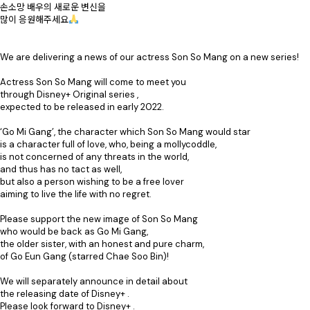
손소망 배우의 새로운 변신을
많이 응원해주세요
⠀
⠀
We are delivering a news of our actress Son So Mang on a new series!
⠀
Actress Son So Mang will come to meet you
through Disney+ Original series ,
expected to be released in early 2022.
⠀
‘Go Mi Gang’, the character which Son So Mang would star
is a character full of love, who, being a mollycoddle,
is not concerned of any threats in the world,
and thus has no tact as well,
but also a person wishing to be a free lover
aiming to live the life with no regret.
⠀
Please support the new image of Son So Mang
who would be back as Go Mi Gang,
the older sister, with an honest and pure charm,
of Go Eun Gang (starred Chae Soo Bin)!
⠀
We will separately announce in detail about
the releasing date of Disney+ .
Please look forward to Disney+ .