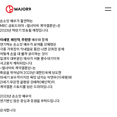
손소망 배우의
차기작 출연 확정 소식을 전해드립니다.
⠀
손소망 배우가 출연하는
MBC 금토드라마 <열녀박씨 계약결혼뎐>은
2023년 하반기 방송될 예정입니다.
⠀
이세영
,
배인혁
,
주현영
배우와 함께
연기하는 손소망 배우가 보여줄 강혜령은
극중 가회장의 막내딸로 틈만 나면 강회장 돈에
어떻게 손을 대 볼까 궁리하는 것이
일과의 대부분인 매사가 서툰 푼수데기이자
사고뭉치 캐릭터입니다.
<열녀박씨 계약결혼뎐>는
죽음을 뛰어넘어 2023년 대한민국에 당도한
19세기 보수적이지만 욕망 넘치는 박연우(이세영)와
21세기 무감정 끝판왕 강태하(배인혁)의
계약결혼 스토리를 담은 드라마입니다.
⠀⠀
2023년 손소망 배우의
연기변신 많은 관심과 응원을 부탁드립니다.
감사합니다.
⠀