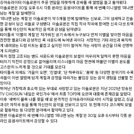
싱어송라이터 이솔로몬이 추운 연말을 따뜻하게 감싸줄 새 앨범을 들고 돌아왔다.
이솔로몬은 30일 오후 6시 각종 온라인 음원사이트를 통해 세 번째 미니앨범 ‘떠나면
남는 계절’을 발매한다.
‘떠나면 남는 계절’은 이솔로몬이 약 5개월 만에 발매하는 신보로, 그의 섬세하고 진솔
한 감성이 담긴 곡들로 구성됐다. 이솔로몬은 직접 작사·작곡에 참여한 신곡 다섯 트랙
을 통해 자신만의 독보적인 음색과 감성을 담아냈다.
타이틀곡 ‘이별의 계절’은 차가워진 공기 속에서 누구보다 먼저 이별을 맞이한 마음을
잔잔한 멜로디와 감성적인 록 사운드에 녹여낸 곡이다. 서정적인 기타 라인과 묵직하
게 내려앉는 드럼 비트는 붙잡고 싶지만 이미 멀어져 가는 사랑의 순간을 더욱 선명하
게 드러낸다.
특히 점점 고조되는 밴드 사운드와 이솔로몬의 보컬이 어우러져 말하지 못한 마음을
터지기 직전의 감정으로 끌어올리며 리스너들의 마음 한켠에 머물던 이별의 온도를
고스란히 느끼게 할 것으로 기대를 모은다.
타이틀곡 외에도 ‘가을이 오면’, ‘진열대’, ‘단 하루라도’, ‘꿈에’ 등 다양한 분위기의 수록
곡들이 이번 앨범에 담겨 계절과 감정을 따라가는 몰입감 있는 음악 경험을 선물할 전
망이다.
뛰어난 가창력과 호소력 있는 무대로 사랑받고 있는 이솔로몬은 지난 2021년 방송된
TV CHOSUN ‘내일은 국민가수’에서 최종 TOP3에 오르며 대중에 존재감을 알렸다.
이후 ‘새벽이 불쑥 나를 찾을 때’로 본격적인 싱어송라이터로서의 시작을 알렸고, 싱글
과 EP, 자작곡 등을 통해 자신만의 음악을 선보이고 있다. 또 현재 미다 코스메틱 모델
로 활동하는 등 다양한 분야에서 활약하고 있다.
한편 이솔로몬의 세 번째 미니앨범 ‘떠나면 남는 계절’은 30일 오후 6시부터 각종 온
라인 음원사이트에서 감상할 수 있다.