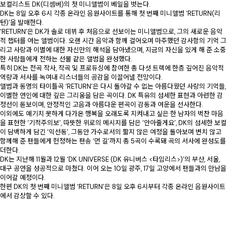
보컬리스트 DK(디셈버)의 첫 미니앨범이 베일을 벗는다.
DK는 8일 오후 6시 각종 온라인 음원사이트를 통해 첫 번째 미니앨범 ‘RETURN(리
턴)’을 발매한다.
‘RETURN’은 DK가 솔로 데뷔 후 처음으로 선보이는 미니앨범으로, 그의 새로운 음악
적 챕터를 여는 앨범이다. 오랜 시간 음악과 함께 걸어오며 마주했던 감사함의 기억 그
리고 사랑과 이별에 대한 자신만의 해석을 담아냈으며, 지금의 자신을 있게 해 준 소중
한 사람들에게 전하는 선물 같은 앨범을 완성했다.
특히 DK는 전곡 작사, 작곡 및 프로듀싱에 참여한 총 다섯 트랙에 한층 깊어진 음악적
역량과 서사를 녹여내 리스너들의 공감을 이끌어낼 전망이다.
앨범과 동명의 타이틀곡 ‘RETURN’은 다시 돌아갈 수 없는 아름다웠던 사랑의 기억들,
이별한 연인에 대한 깊은 그리움을 담은 곡이다. DK 특유의 섬세한 표현과 아련한 감
정선이 돋보이며, 안정적인 고음과 아름다운 편곡이 감동과 여운을 선사한다.
이외에도 예기치 못하게 다가온 행복을 오래도록 지켜내고 싶은 한 남자의 벅찬 마음
을 표현한 ‘기적주의보’, 따뜻한 위로의 메시지를 담은 ‘안아줄게요’, DK의 섬세한 보컬
이 담백하게 담긴 ‘익선동’, 그동안 가수로서의 짧지 않은 여정을 돌아보며 변치 않고
함께해 준 팬들에게 헌정하는 팬송 ‘먼 길’까지 총 5곡이 수록돼 곡의 서사에 완성도를
더한다.
DK는 지난해 11월과 12월 ‘DK UNIVERSE (DK 유니버스 <타임리스>)’의 부산, 서울,
대구 공연을 성공적으로 마쳤다. 이어 오는 10일 광주, 17일 고양에서 팬들과의 만남을
이어갈 예정이다.
한편 DK의 첫 번째 미니앨범 ‘RETURN’은 8일 오후 6시부터 각종 온라인 음원사이트
에서 감상할 수 있다.