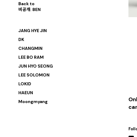
Back to
비공개: BEN
JANG HYE JIN
DK
CHANGMIN
LEE BO RAM
JUN HYO SEONG
LEE SOLOMON
LOKID
HAEUN
Onl
Moongmyang
ca
Foll