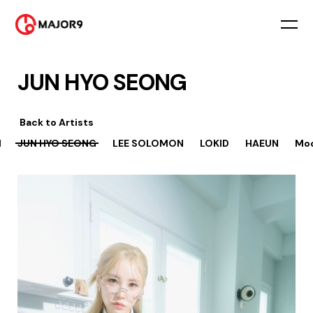
JUN HYO SEONG
Back to
Artists
M
JUN HYO SEONG
LEE SOLOMON
LOKID
HAEUN
Mo