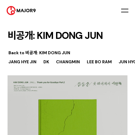
비공개: KIM DONG JUN
Back to
비공개: KIM DONG JUN
JANG HYE JIN
DK
CHANGMIN
LEE BO RAM
JUN HY