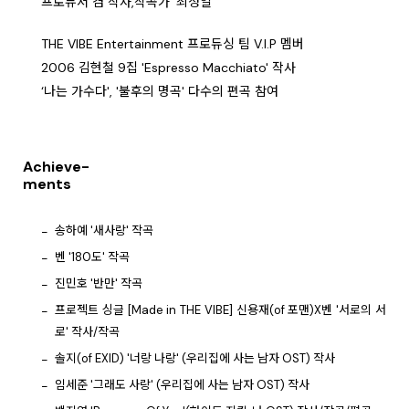
프로듀서 겸 작사,작곡가 '최성일'
THE VIBE Entertainment 프로듀싱 팀 V.I.P 멤버
2006 김현철 9집 'Espresso Macchiato' 작사
‘나는 가수다', '불후의 명곡' 다수의 편곡 참여
Achieve-
ments
송하예 '새사랑' 작곡
벤 '180도' 작곡
진민호 '반만' 작곡
프로젝트 싱글 [Made in THE VIBE] 신용재(of 포맨)X벤 '서로의 서
로' 작사/작곡
솔지(of EXID) '너랑 나랑' (우리집에 사는 남자 OST) 작사
임세준 '그래도 사랑' (우리집에 사는 남자 OST) 작사