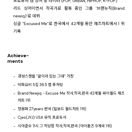
프로듀서 겸 싱어 송 라이터 (POP, URBAN, HIPHOP, K-POP)
리드 싱어이면서 작곡가로 활동 중인 그룹 ‘브랜뉴직(Brand
newiq)’로 데뷔
싱글 “Excused Me”로 한국에서 42개월 동안 재즈차트에서 1 위
기록
Achieve-
ments
경성스캔들 “끝이라 믿는 그대” 가창
박화요비 5집 36.5 랩 퓨쳐링
Brand Newjiq - Excuse Me 작사,작곡,편곡 42개월 싸이월드 재즈
차트 1위
정용화 27years 편곡 (빌보드 월드차트 1위)
Cjes(JYJ) USA 뮤직 프로듀서
시아준수 11시 그 적당함 작사,작곡,편곡 (아이튠즈 9개국 1위)