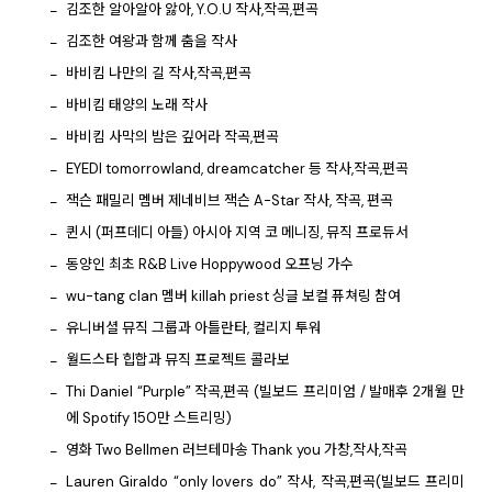
김조한 알아알아 앓아, Y.O.U 작사,작곡,편곡
김조한 여왕과 함께 춤을 작사
바비킴 나만의 길 작사,작곡,편곡
바비킴 태양의 노래 작사
바비킴 사막의 밤은 깊어라 작곡,편곡
EYEDI tomorrowland, dreamcatcher 등 작사,작곡,편곡
잭슨 패밀리 멤버 제네비브 잭슨 A-Star 작사, 작곡, 편곡
퀸시 (퍼프데디 아들) 아시아 지역 코 메니징, 뮤직 프로듀서
동양인 최초 R&B Live Hoppywood 오프닝 가수
wu-tang clan 멤버 killah priest 싱글 보컬 퓨쳐링 참여
유니버셜 뮤직 그룹과 아틀란타, 컬리지 투워
월드스타 힙합과 뮤직 프로젝트 콜라보
Thi Daniel “Purple” 작곡,편곡 (빌보드 프리미엄 / 발매후 2개월 만
에 Spotify 150만 스트리밍)
영화 Two Bellmen 러브테마송 Thank you 가창,작사,작곡
Lauren Giraldo “only lovers do” 작사, 작곡,편곡(빌보드 프리미