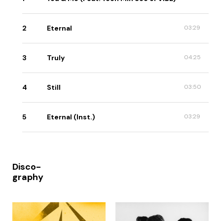
2
Eternal
03:29
3
Truly
04:25
4
Still
03:50
5
Eternal (Inst.)
03:29
Disco-
graphy